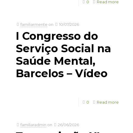
0
Read more
familiarmente
on
10/07/2026
I Congresso do
Serviço Social na
Saúde Mental,
Barcelos – Vídeo
0
Read more
familiaradmin
on
26/06/2026