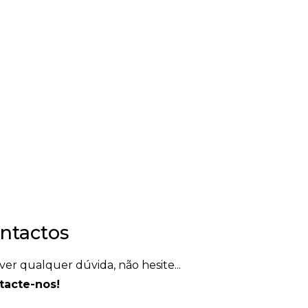
a mensagem,
ntactos
iver qualquer dúvida, não hesite...
tacte-nos!