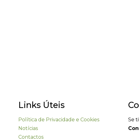
Precisa de ajuda?
 alguma questão ou dúvida, não hesite e envie-nos um
responderemos assim que possível!
Links Úteis
Co
Política de Privacidade e Cookies
Se t
Notícias
Con
Contactos